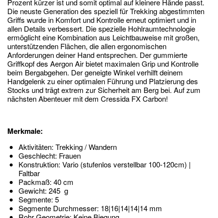
Prozent kürzer ist und somit optimal auf kleinere Hände passt.
Die neuste Generation des speziell für Trekking abgestimmten
Griffs wurde in Komfort und Kontrolle erneut optimiert und in
allen Details verbessert. Die spezielle Hohlraumtechnologie
ermöglicht eine Kombination aus Leichtbauweise mit großen,
unterstützenden Flächen, die allen ergonomischen
Anforderungen deiner Hand entsprechen. Der gummierte
Griffkopf des Aergon Air bietet maximalen Grip und Kontrolle
beim Bergabgehen. Der geneigte Winkel verhilft deinem
Handgelenk zu einer optimalen Führung und Platzierung des
Stocks und trägt extrem zur Sicherheit am Berg bei. Auf zum
nächsten Abenteuer mit dem Cressida FX Carbon!
Merkmale:
Aktivitäten: Trekking / Wandern
Geschlecht: Frauen
Konstruktion: Vario (stufenlos verstellbar 100-120cm) |
Faltbar
Packmaß: 40 cm
Gewicht: 245 g
Segmente: 5
Segmente Durchmesser: 18|16|14|14|14 mm
Rohr Geometrie: Keine Biegung